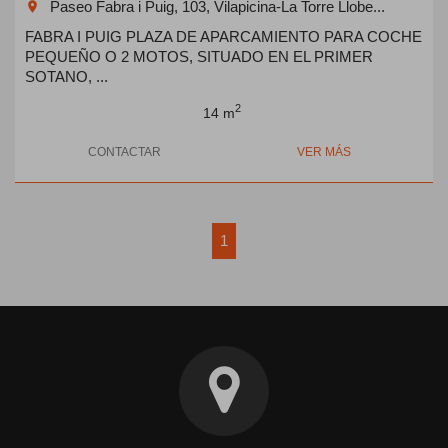
Paseo Fabra i Puig, 103, Vilapicina-La Torre Llobe...
room
FABRA I PUIG PLAZA DE APARCAMIENTO PARA COCHE
PEQUEÑO O 2 MOTOS, SITUADO EN EL PRIMER
SOTANO, ...
2
14 m
CONTACTAR
VER MÁS
1