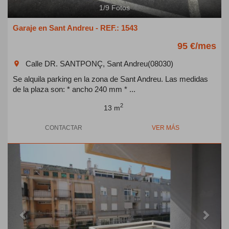
1
/
9
Fotos
Garaje en Sant Andreu - REF.: 1543
95 €/mes
Calle DR. SANTPONÇ, Sant Andreu(08030)
room
Se alquila parking en la zona de Sant Andreu. Las medidas
de la plaza son: * ancho 240 mm * ...
2
13 m
CONTACTAR
VER MÁS
Previous
Next