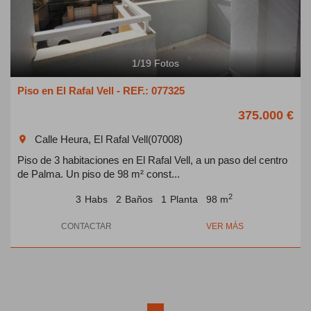
1
/
19
Fotos
Piso en El Rafal Vell - REF.: 077325
375.000 €
Calle Heura, El Rafal Vell(07008)
room
Piso de 3 habitaciones en El Rafal Vell, a un paso del centro
de Palma. Un piso de 98 m² const...
2
3
Habs
2
Baños
1
Planta
98 m
CONTACTAR
VER MÁS