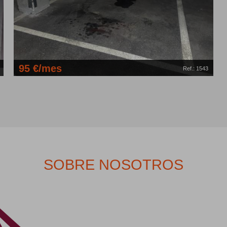
95 €/mes
Ref.: 1543
2
Garaje, 13 M
Calle DR. SANTPONÇ, Sant Andreu(08030)
SOBRE NOSOTROS