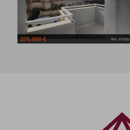
375.000 €
Ref.: 077325
2
Piso, 3 Habs., 98 M
Calle Heura, El Rafal Vell(07008)