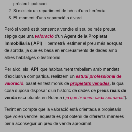
préstec hipotecari.
Si existeix un repartiment de béns d’una herència.
El moment d’una separació o divorci.
Però si vostè està pensant a vendre el seu be més preuat,
sàpiga que una
valoració
d’un
Agent de la Propietat
Immobiliaria ( API)
li permetrà estimar el preu més adequat
de sortida, ja que es basa en encreuaments de dades amb
altres habitatges o testimonis.
Per això, els
API
que habitualment treballem amb mandats
d’exclusiva compartida, realitzem un
estudi professional de
valoració
, basat en testimonis de
propietats venudes
, la qual
cosa suposa disposar d’un històric de dades de
preus reals de
venda
escripturats en Notaría (
ja que hi anem cada setmana!!
).
Tenint en compte que la valoració està orientada a propietaris
que volen vendre, aquesta es pot obtenir de diferents maneres
per a aconseguir un preu de venda aproximat.