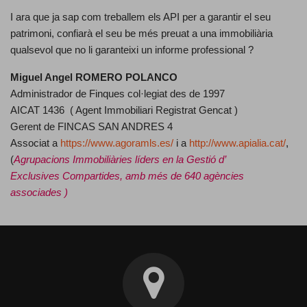
I ara que ja sap com treballem els API per a garantir el seu
patrimoni, confiarà el seu be més preuat a una immobiliària
qualsevol que no li garanteixi un informe professional ?
Miguel Angel ROMERO POLANCO
Administrador de Finques col·legiat des de 1997
AICAT 1436 ( Agent Immobiliari Registrat Gencat )
Gerent de FINCAS SAN ANDRES 4
Associat a
https://www.agoramls.es/
i a
http://www.apialia.cat/
,
(
Agrupacions Immobiliàries líders en la Gestió d’
Exclusives Compartides, amb més de 640 agències
associades )