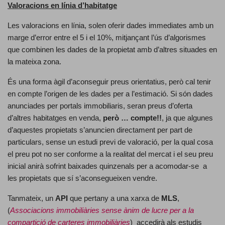
Valoracions en línia d’habitatge
Les valoracions en línia, solen oferir dades immediates amb un
marge d’error entre el 5 i el 10%, mitjançant l’ús d’algorismes
que combinen les dades de la propietat amb d’altres situades en
la mateixa zona.
És una forma àgil d’aconseguir preus orientatius, però cal tenir
en compte l’origen de les dades per a l’estimació. Si són dades
anunciades per portals immobiliaris, seran preus d’oferta
d’altres habitatges en venda,
però … compte!!
, ja que algunes
d’aquestes propietats s’anuncien directament per part de
particulars, sense un estudi previ de valoració, per la qual cosa
el preu pot no ser conforme a la realitat del mercat i el seu preu
inicial anirà sofrint baixades quinzenals per a acomodar-se a
les propietats que sí s’aconsegueixen vendre.
Tanmateix, un
API
que pertany a una xarxa de
MLS
,
(
Associacions immobiliàries sense ànim de lucre per a la
compartició de carteres immobiliàries
) accedirà als estudis